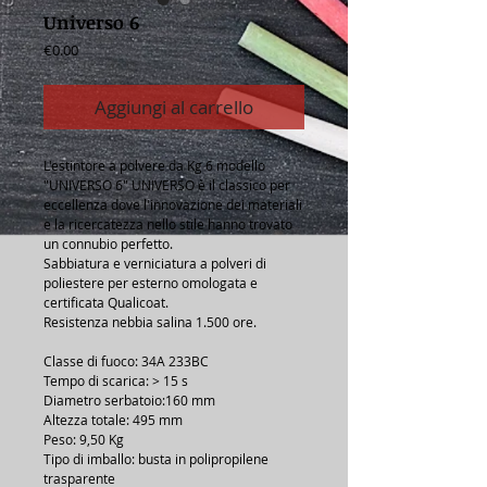
Universo 6
Prezzo
€0.00
Aggiungi al carrello
L'estintore a polvere da Kg 6 modello 
"UNIVERSO 6" UNIVERSO è il classico per 
eccellenza dove l'innovazione dei materiali 
e la ricercatezza nello stile hanno trovato 
un connubio perfetto.
Sabbiatura e verniciatura a polveri di 
poliestere per esterno omologata e 
certificata Qualicoat.
Resistenza nebbia salina 1.500 ore.
Classe di fuoco: 34A 233BC 
Tempo di scarica: > 15 s 
Diametro serbatoio:160 mm 
Altezza totale: 495 mm 
Peso: 9,50 Kg
Tipo di imballo: busta in polipropilene 
trasparente